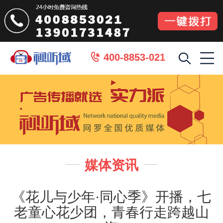
400-8853-021

媒体资讯


《花儿与少年·同心季》开播，七
老童心花少团，青春行走跨越山