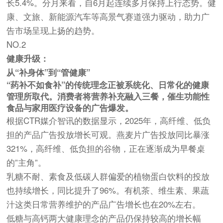
长5.4%。分月来看，自6月起连续多月保持上行态势。健
康、文旅、新能源汽车等高景气赛道强力驱动，助力广
告市场呈现上扬的趋势。
NO.2
健康升级：
从“补身体”到“管健康”
“药补不如食补”的传统理念正被系统化、日常化的健康
管理所取代。消费者将营养补充融入三餐，催生功能性
食品与家用医疗设备的广告爆发。
根据CTR媒介智讯的数据显示，2025年，高纤维、低负
担的产品广告投放增长可观。燕麦片广告投放同比暴涨
321%，高纤维、低负担的谷物，正在逐渐成为早餐桌
的”主角”。
乳糖不耐、素食及低碳人群偏爱的植物蛋白饮料的投放
也持续增长，同比提升了96%。有机茶、维生素、果蔬
汁这类日常营养维护的产品广告增长也在20%左右。
低糖与高钙两大健康理念的产品仍保持较高的增长幅