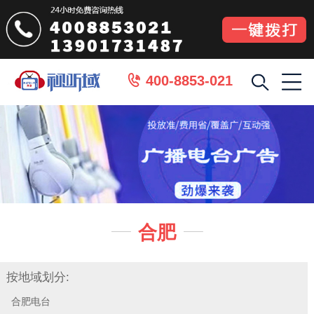
400-8853-021

合肥


按地域划分:
合肥电台