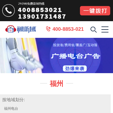
400-8853-021

福州


按地域划分:
福州电台