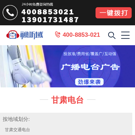
400-8853-021

甘肃电台


按地域划分:
甘肃交通电台