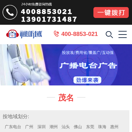
400-8853-021

茂名


按地域划分:
广东电台
广州
深圳
潮州
汕头
佛山
东莞
珠海
惠州