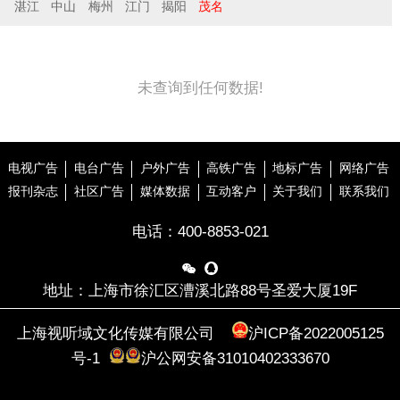
湛江
中山
梅州
江门
揭阳
茂名
未查询到任何数据!
电视广告
电台广告
户外广告
高铁广告
地标广告
网络广告
报刊杂志
社区广告
媒体数据
互动客户
关于我们
联系我们
电话：
400-8853-021


地址：上海市徐汇区漕溪北路88号圣爱大厦19F
上海视听域文化传媒有限公司
沪ICP备2022005125
号-1
沪公网安备31010402333670