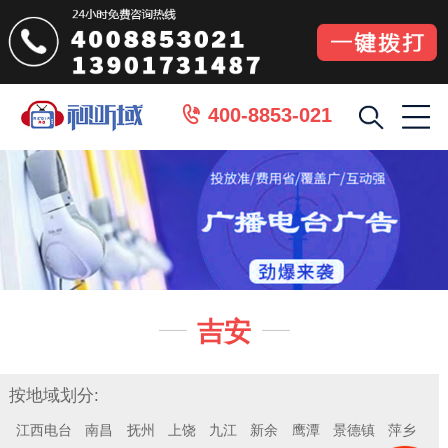
400-8853-021

吉安


按地域划分:
江西电台
南昌
抚州
上饶
九江
新余
鹰潭
景德镇
萍乡