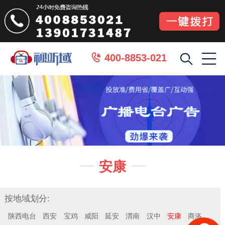
400-8853-021

安康


按地域划分:
陕西电台
西安
宝鸡
咸阳
延安
渭南
汉中
安康
商洛