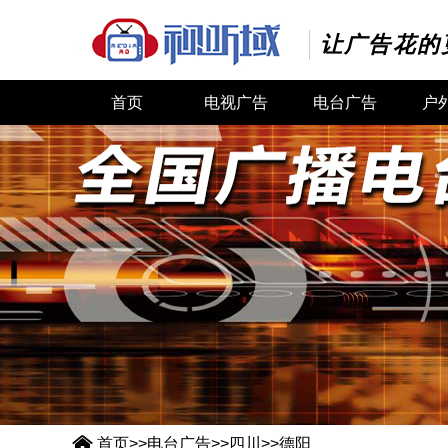
让广告花的
首页
电视广告
电台广告
户

首页
>>
电台广告
>>
四川
>>
德阳