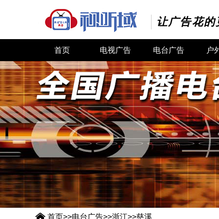
让广告花的
首页
电视广告
电台广告
户

首页
>>
电台广告
>>
浙江
>>
慈溪