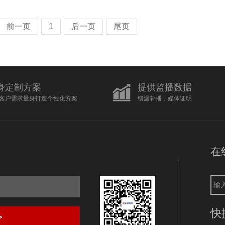
前一页
1
后一页
尾页
身定制方案
提供监播数据
客户需求量身打造个性化方案
错漏补播，媒体证明
在
快
>