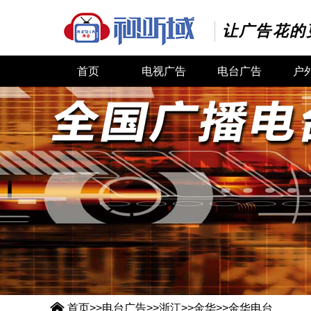
让广告花的
首页
电视广告
电台广告
户

首页
>>
电台广告
>>
浙江
>>
金华
>>
金华电台