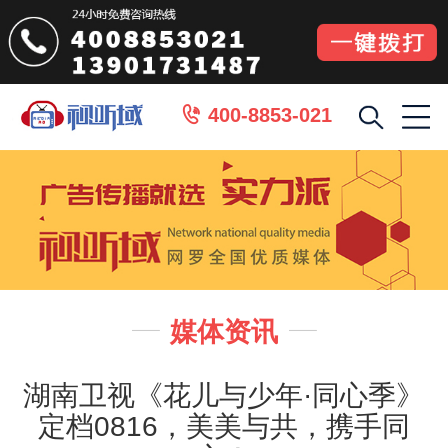
400-8853-021

媒体资讯


湖南卫视《花儿与少年·同心季》
定档0816，美美与共，携手同