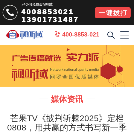
400-8853-021

媒体资讯


芒果TV《披荆斩棘2025》定档
0808，用共赢的方式书写新一季