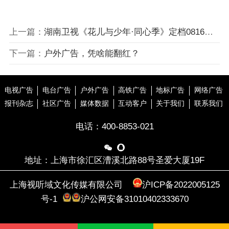
上一篇：
湖南卫视《花儿与少年·同心季》定档0816，美美与共，携手同心！
下一篇：
户外广告，凭啥能翻红？
电视广告
电台广告
户外广告
高铁广告
地标广告
网络广告
报刊杂志
社区广告
媒体数据
互动客户
关于我们
联系我们
电话：
400-8853-021


地址：上海市徐汇区漕溪北路88号圣爱大厦19F
上海视听域文化传媒有限公司
沪ICP备2022005125
号-1
沪公网安备31010402333670