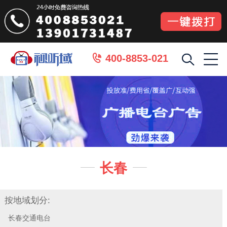
400-8853-021

长春


按地域划分:
长春交通电台