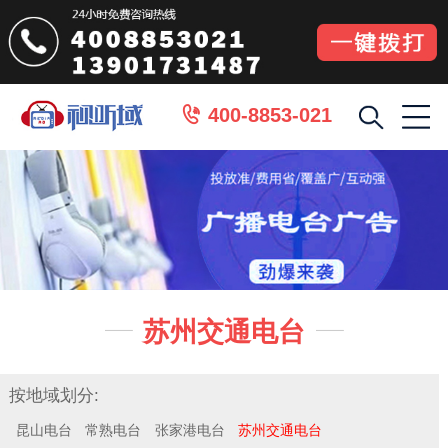
400-8853-021

苏州交通电台


按地域划分:
昆山电台
常熟电台
张家港电台
苏州交通电台