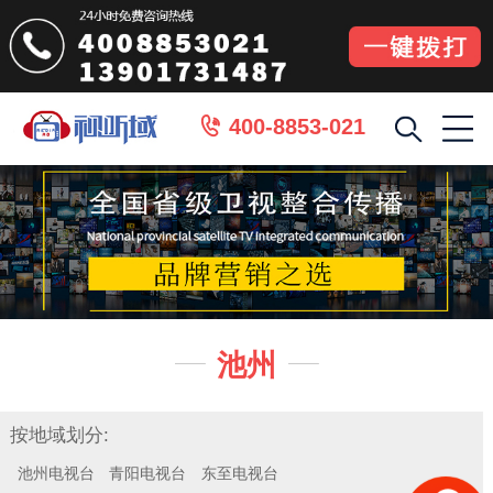
400-8853-021

池州


按地域划分:
池州电视台
青阳电视台
东至电视台