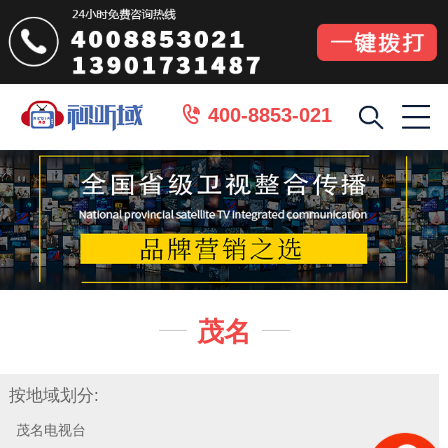
400-8853-021

茂名


按地域划分:
茂名电视台