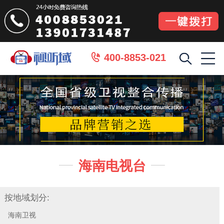
400-8853-021

海南电视台


按地域划分:
海南卫视