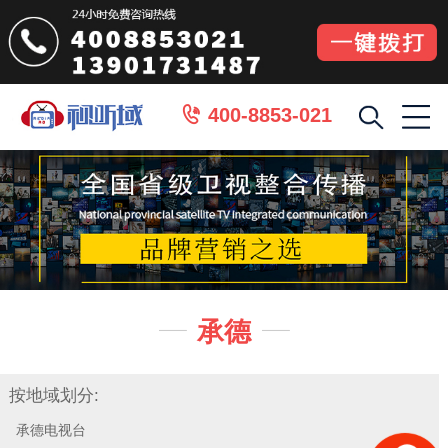
400-8853-021

承德


按地域划分:
承德电视台