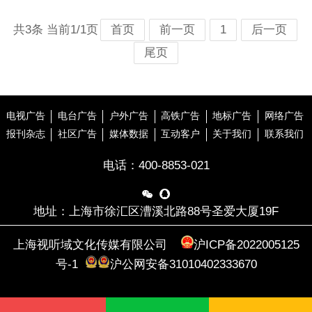
共3条 当前1/1页
首页
前一页
1
后一页
尾页
电视广告
电台广告
户外广告
高铁广告
地标广告
网络广告
报刊杂志
社区广告
媒体数据
互动客户
关于我们
联系我们
电话：
400-8853-021


地址：上海市徐汇区漕溪北路88号圣爱大厦19F
上海视听域文化传媒有限公司
沪ICP备2022005125
号-1
沪公网安备31010402333670