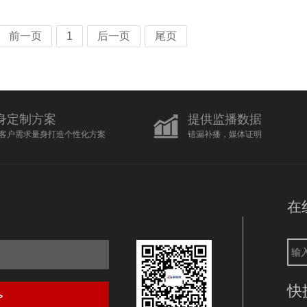
前一页
1
后一页
尾页
身定制方案
提供监播数据
客户需求量身打造个性化方案
错漏补播，媒体证明
在
快
>