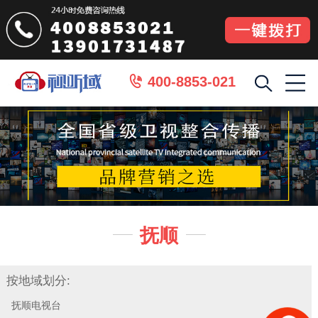
400-8853-021

抚顺


按地域划分:
抚顺电视台