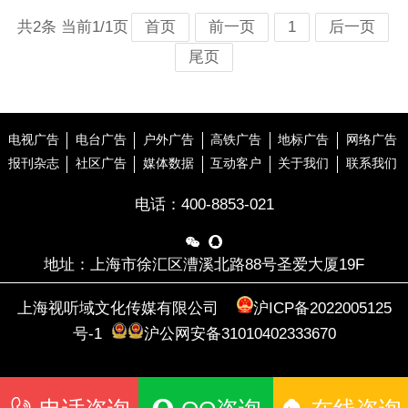
共2条 当前1/1页
首页
前一页
1
后一页
尾页
电视广告
电台广告
户外广告
高铁广告
地标广告
网络广告
报刊杂志
社区广告
媒体数据
互动客户
关于我们
联系我们
电话：
400-8853-021


地址：上海市徐汇区漕溪北路88号圣爱大厦19F
上海视听域文化传媒有限公司
沪ICP备2022005125
号-1
沪公网安备31010402333670