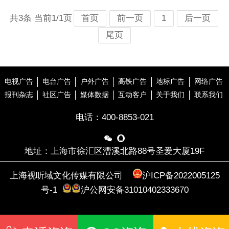
共3条 当前1/1页
首页
前一页
1
后一页
尾页
电视广告
电台广告
户外广告
高铁广告
地标广告
网络广告
报刊杂志
社区广告
媒体数据
互动客户
关于我们
联系我们
电话：
400-8853-021


地址：上海市徐汇区漕溪北路88号圣爱大厦19F
上海视听域文化传媒有限公司
沪ICP备2022005125
号-1
沪公网安备31010402333670