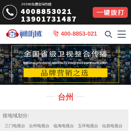
400-8853-021

台州


按地域划分:
三门电视台
台州电视台
临海电视台
玉环电视台
仙居电视台