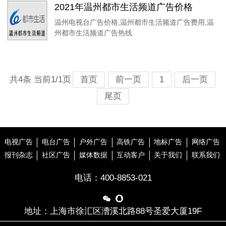
2021年温州都市生活频道广告价格
温州电视台广告价格,温州都市生活频道广告费用,温
州都市生活频道广告热线
共4条 当前1/1页
首页
前一页
1
后一页
尾页
电视广告
电台广告
户外广告
高铁广告
地标广告
网络广告
报刊杂志
社区广告
媒体数据
互动客户
关于我们
联系我们
电话：
400-8853-021


地址：上海市徐汇区漕溪北路88号圣爱大厦19F