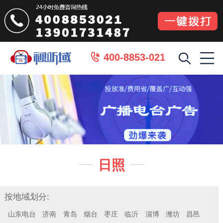
400-8853-021

日照


按地域划分:
山东电台
济南
青岛
烟台
枣庄
临沂
淄博
潍坊
昌邑