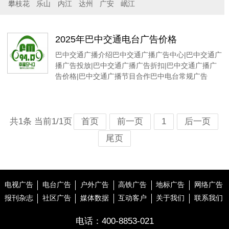
攀枝花
乐山
内江
达州
广安
岷江
2025年巴中交通电台广告价格
巴中交通广播介绍巴中交通广播广告中心|巴中交通广
播广告投放|巴中交通广播广告折扣|巴中交通广播广
告价格|巴中交通广播节目合作巴中电台常规广告
共1条 当前1/1页
首页
前一页
1
后一页
尾页
电视广告
电台广告
户外广告
高铁广告
地标广告
网络广告
报刊杂志
社区广告
媒体数据
互动客户
关于我们
联系我们
电话：
400-8853-021