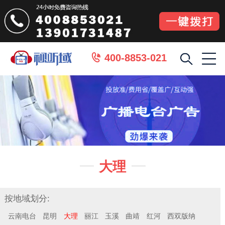
400-8853-021

大理


按地域划分:
云南电台
昆明
大理
丽江
玉溪
曲靖
红河
西双版纳