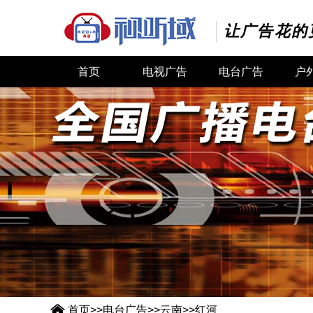
让广告花的
首页
电视广告
电台广告
户

首页
>>
电台广告
>>
云南
>>
红河