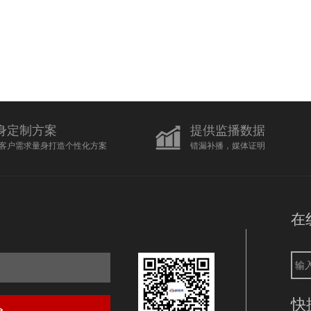
身定制方案
提供监播数据
客户需求量身打造个性化方案
错漏补播，媒体证明
在
快
>