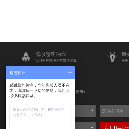
需求急速响应
量
我们拥有跨地区跨媒体资源
根据
请您留言
感谢您的关注，当前客服人员不在
我要询价
线，请填写一下您的信息，我们会
(请输入您的详细要求)
尽快和您联系。
*
立即提交
*