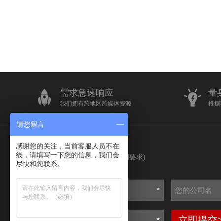
需求急速响应
量
我们拥有跨地区跨媒体资源
根据
请您留言
感谢您的关注，当前客服人员不在
我要询价
线，请填写一下您的信息，我们会
(请输入您的详细要求)
尽快和您联系。
*
立即提交
*