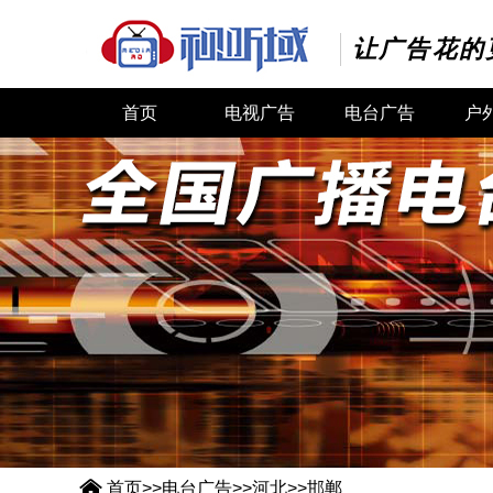
让广告花的
首页
电视广告
电台广告
户

首页
>>
电台广告
>>
河北
>>
邯郸