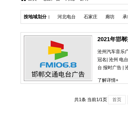
按地域划分：
河北电台
石家庄
廊坊
承
2021年邯
沧州汽车音乐广播
冠名| 沧州 电
台 报时广告 | 
了解详情+
共1条 当前1/1页
首页