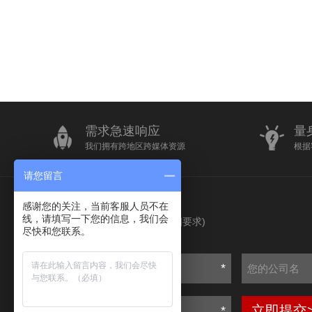
需求急速响应
量
我们拥有跨地区跨媒体资源
根据
请您留言
感谢您的关注，当前客服人员不在
我要询价
线，请填写一下您的信息，我们会
(请输入您的详细要求)
尽快和您联系。
*
立即提交
*