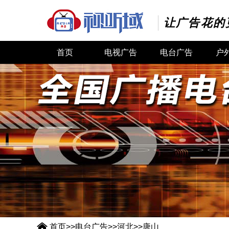
让广告花的
首页
电视广告
电台广告
户

首页
>>
电台广告
>>
河北
>>
唐山