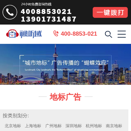
400-8853-021

地标广告


按类别划分:
北京地标
上海地标
广州地标
深圳地标
杭州地标
南京地标