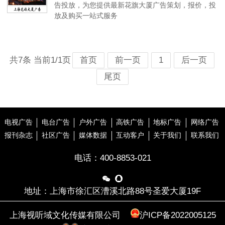
告投放，为您提供最新花旗大厦广告策划，报价，投
放及购买一站式服务
共7条 当前1/1页
首页
前一页
1
后一页
尾页
电视广告
电台广告
户外广告
高铁广告
地标广告
网络广告
报刊杂志
社区广告
媒体数据
互动客户
关于我们
联系我们
电话：
400-8853-021


地址：上海市徐汇区漕溪北路88号圣爱大厦19F
上海视听域文化传媒有限公司
沪ICP备2022005125