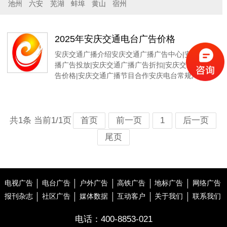
池州
六安
芜湖
蚌埠
黄山
宿州
2025年安庆交通电台广告价格
安庆交通广播介绍安庆交通广播广告中心|安庆交通广
播广告投放|安庆交通广播广告折扣|安庆交通广播广
告价格|安庆交通广播节目合作安庆电台常规广告
共1条 当前1/1页
首页
前一页
1
后一页
尾页
电视广告
电台广告
户外广告
高铁广告
地标广告
网络广告
报刊杂志
社区广告
媒体数据
互动客户
关于我们
联系我们
电话：
400-8853-021