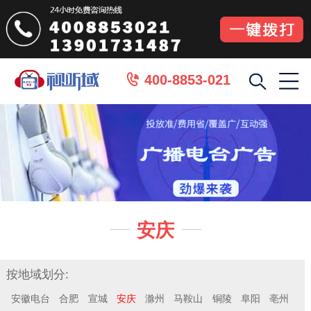
400-8853-021

安庆


按地域划分:
安徽电台
合肥
宣城
安庆
滁州
马鞍山
铜陵
阜阳
亳州