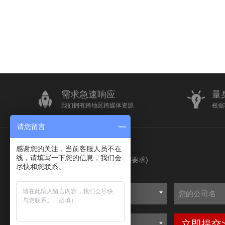
需求急速响应
量
我们拥有跨地区跨媒体资源
根据
请您留言
感谢您的关注，当前客服人员不在
我要询价
线，请填写一下您的信息，我们会
(请输入您的详细要求)
尽快和您联系。
*
立即提交
*