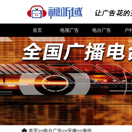
让广告花的
首页
电视广告
电台广告
户

首页
>>
电台广告
>>
安徽
>>
滁州