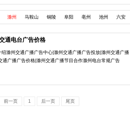
滁州
马鞍山
铜陵
阜阳
亳州
池州
六安
州交通电台广告价格
介绍滁州交通广播广告中心|滁州交通广播广告投放|滁州交通广播
州交通广播广告价格|滁州交通广播节目合作滁州电台常规广告
前一页
1
后一页
尾页