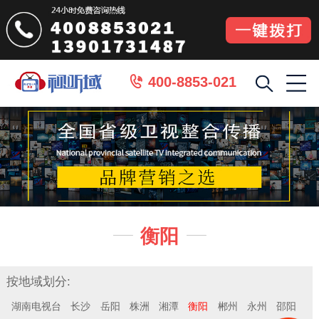
400-8853-021

衡阳


按地域划分:
湖南电视台
长沙
岳阳
株洲
湘潭
衡阳
郴州
永州
邵阳