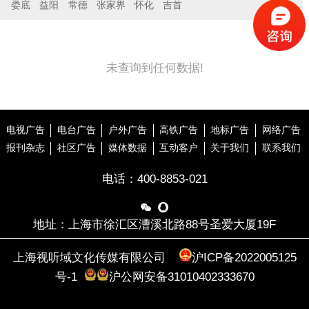
娄底
益阳
常德
张家界
怀化
吉首
未查询到任何数据!
电视广告
电台广告
户外广告
高铁广告
地标广告
网络广告
报刊杂志
社区广告
媒体数据
互动客户
关于我们
联系我们
电话：
400-8853-021


地址：上海市徐汇区漕溪北路88号圣爱大厦19F
上海视听域文化传媒有限公司
沪ICP备2022005125
号-1
沪公网安备31010402333670