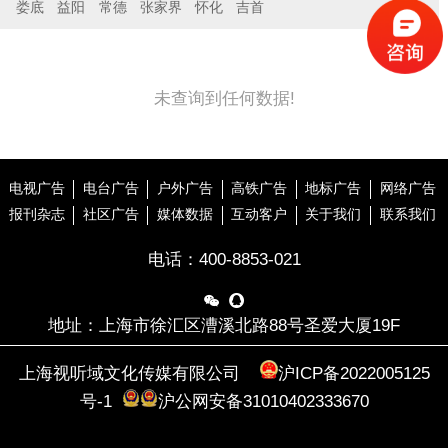
娄底
益阳
常德
张家界
怀化
吉首
未查询到任何数据!
电视广告
电台广告
户外广告
高铁广告
地标广告
网络广告
报刊杂志
社区广告
媒体数据
互动客户
关于我们
联系我们
电话：
400-8853-021


地址：上海市徐汇区漕溪北路88号圣爱大厦19F
上海视听域文化传媒有限公司
沪ICP备2022005125
号-1
沪公网安备31010402333670