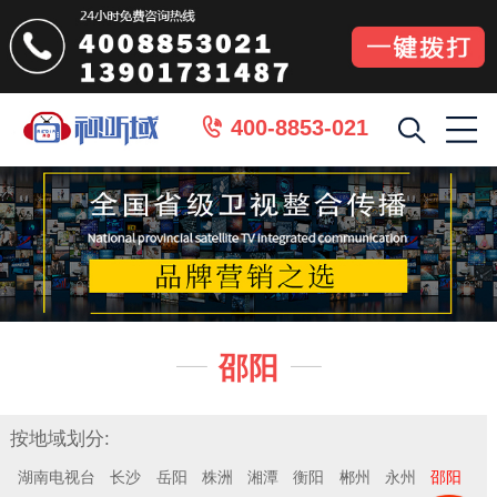
400-8853-021

邵阳


按地域划分:
湖南电视台
长沙
岳阳
株洲
湘潭
衡阳
郴州
永州
邵阳