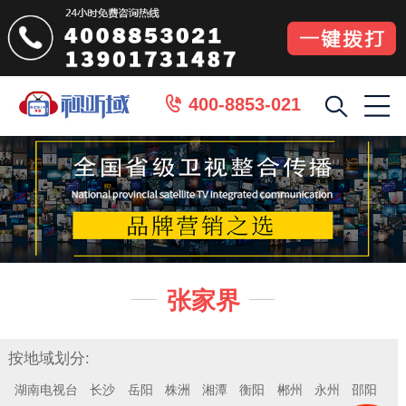
400-8853-021

张家界


按地域划分:
湖南电视台
长沙
岳阳
株洲
湘潭
衡阳
郴州
永州
邵阳