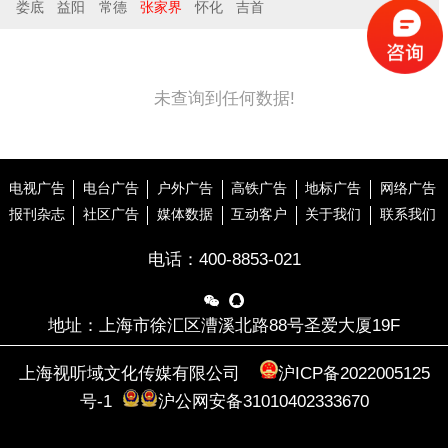
娄底
益阳
常德
张家界
怀化
吉首
未查询到任何数据!
电视广告
电台广告
户外广告
高铁广告
地标广告
网络广告
报刊杂志
社区广告
媒体数据
互动客户
关于我们
联系我们
电话：
400-8853-021


地址：上海市徐汇区漕溪北路88号圣爱大厦19F
上海视听域文化传媒有限公司
沪ICP备2022005125
号-1
沪公网安备31010402333670